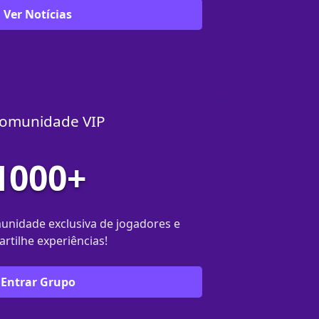
Ver Notícias
Comunidade VIP
1000+
unidade exclusiva de jogadores e
rtilhe experiências!
Entrar Grupo