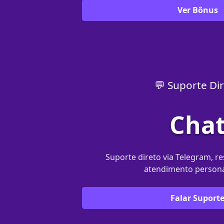
Ver Bônus
💬 Suporte Di
Cha
Suporte direto via Telegram, r
atendimento persona
Falar Suport