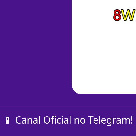
📱 Canal Oficial no Telegram!