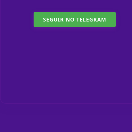
SEGUIR NO TELEGRAM