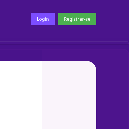
Login
Registrar-se