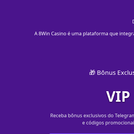
A 8Win Casino é uma plataforma que integra
🎁 Bônus Exclu
VIP
Receba bônus exclusivos do Telegra
e códigos promocionai