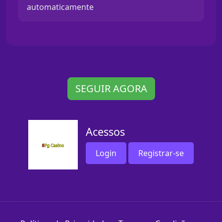
automaticamente
SEGUIR AGORA
Acessos
Login
Registrar-se