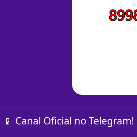
📱 Canal Oficial no Telegram!