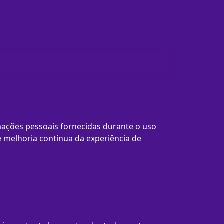
mações pessoais fornecidas durante o uso
e melhoria contínua da experiência de