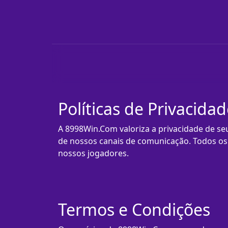
Políticas de Privacida
A 8998Win.Com valoriza a privacidade de s
de nossos canais de comunicação. Todos os 
nossos jogadores.
Termos e Condições