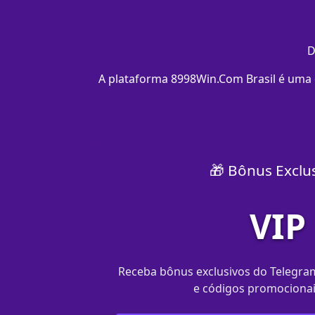
D
A plataforma 8998Win.Com Brasil é uma 
🎁 Bônus Exclu
VIP
Receba bônus exclusivos do Telegra
e códigos promocionai