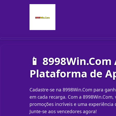
📱 8998Win.Com 
Plataforma de A
Cadastre-se na 8998Win.Com para ganh
em cada recarga. Com a 8998Win.Com, 
promoções incríveis e uma experiência d
Junte-se aos vencedores agora!