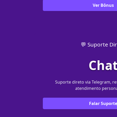
Ver Bônus
💬 Suporte Di
Cha
Suporte direto via Telegram, r
atendimento persona
Falar Suport