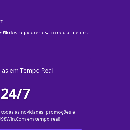
am
e 90% dos jogadores usam regularmente a
cias em Tempo Real
24/7
e todas as novidades, promoções e
998Win.Com em tempo real!