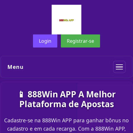
Login
Registrar-se
Menu
📱 888Win APP A Melhor
Plataforma de Apostas
Cadastre-se na 888Win APP para ganhar bônus no
cadastro e em cada recarga. Com a 888Win APP,