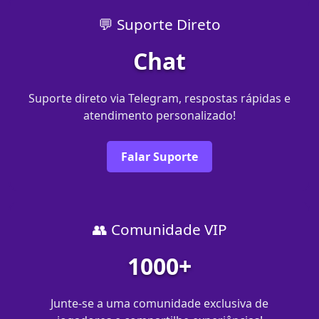
💬 Suporte Direto
Chat
Suporte direto via Telegram, respostas rápidas e
atendimento personalizado!
Falar Suporte
👥 Comunidade VIP
1000+
Junte-se a uma comunidade exclusiva de