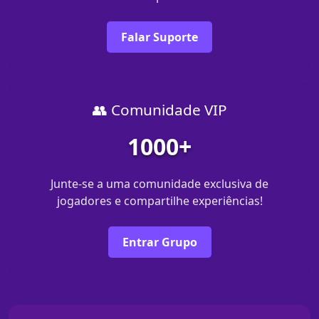
Falar Suporte
👥 Comunidade VIP
1000+
Junte-se a uma comunidade exclusiva de
jogadores e compartilhe experiências!
Entrar Grupo