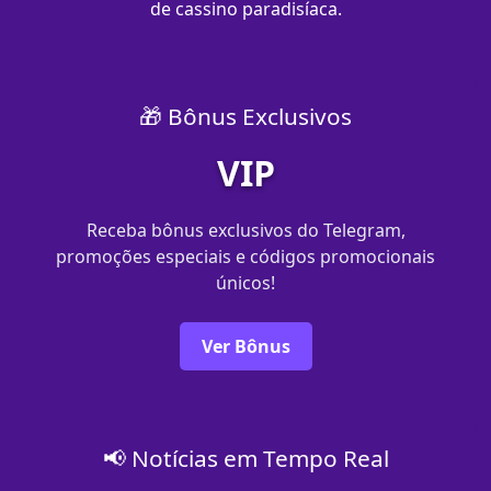
de cassino paradisíaca.
🎁 Bônus Exclusivos
VIP
Receba bônus exclusivos do Telegram,
promoções especiais e códigos promocionais
únicos!
Ver Bônus
📢 Notícias em Tempo Real