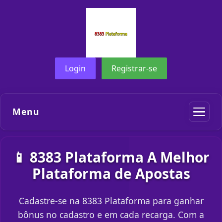
Login
Registrar-se
Menu
📱 8383 Plataforma A Melhor
Plataforma de Apostas
Cadastre-se na 8383 Plataforma para ganhar
bônus no cadastro e em cada recarga. Com a