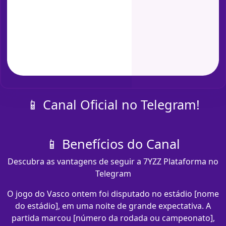
📱 Canal Oficial no Telegram!
📱 Benefícios do Canal
Descubra as vantagens de seguir a 7YZZ Plataforma no
Telegram
O jogo do Vasco ontem foi disputado no estádio [nome
do estádio], em uma noite de grande expectativa. A
partida marcou [número da rodada ou campeonato],