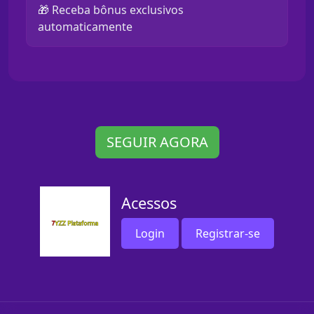
🎁 Receba bônus exclusivos
automaticamente
SEGUIR AGORA
Acessos
Login
Registrar-se