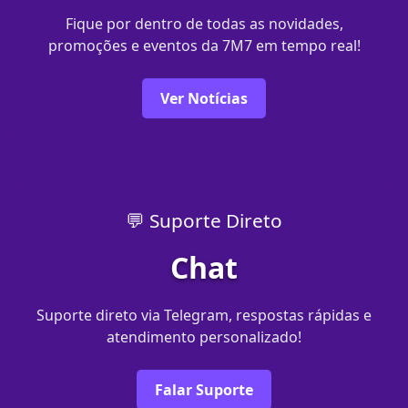
Fique por dentro de todas as novidades,
promoções e eventos da 7M7 em tempo real!
Ver Notícias
💬 Suporte Direto
Chat
Suporte direto via Telegram, respostas rápidas e
atendimento personalizado!
Falar Suporte