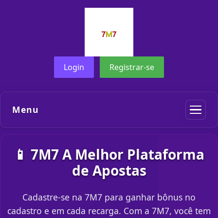
Login
Registrar-se
Menu
📱 7M7 A Melhor Plataforma
de Apostas
Cadastre-se na 7M7 para ganhar bônus no
cadastro e em cada recarga. Com a 7M7, você tem