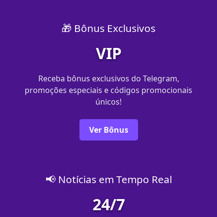
🎁 Bônus Exclusivos
VIP
Receba bônus exclusivos do Telegram,
promoções especiais e códigos promocionais
únicos!
Ver Bônus
📢 Notícias em Tempo Real
24/7