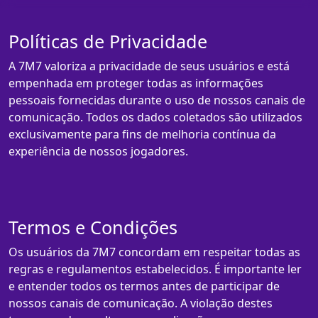
Políticas de Privacidade
A 7M7 valoriza a privacidade de seus usuários e está
empenhada em proteger todas as informações
pessoais fornecidas durante o uso de nossos canais de
comunicação. Todos os dados coletados são utilizados
exclusivamente para fins de melhoria contínua da
experiência de nossos jogadores.
Termos e Condições
Os usuários da 7M7 concordam em respeitar todas as
regras e regulamentos estabelecidos. É importante ler
e entender todos os termos antes de participar de
nossos canais de comunicação. A violação destes