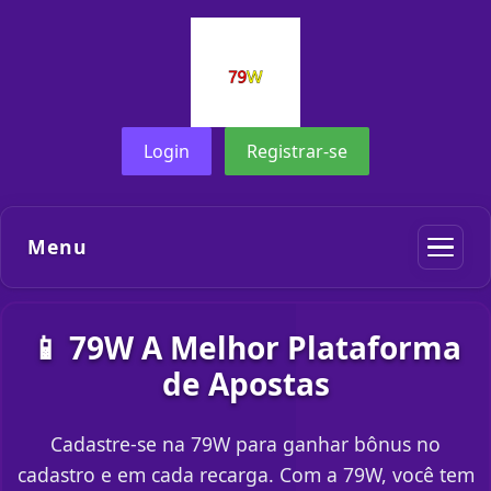
Login
Registrar-se
Menu
📱 79W A Melhor Plataforma
de Apostas
Cadastre-se na 79W para ganhar bônus no
cadastro e em cada recarga. Com a 79W, você tem