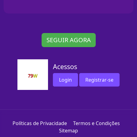
SEGUIR AGORA
Acessos
Login
Registrar-se
Políticas de Privacidade
Termos e Condições
Sitemap