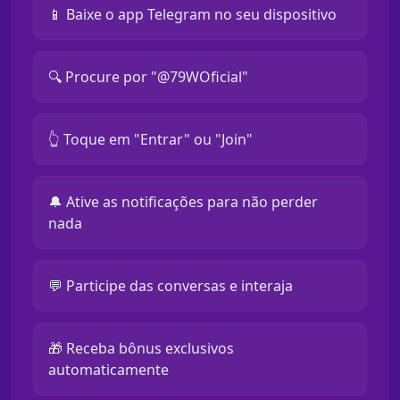
📱 Baixe o app Telegram no seu dispositivo
🔍 Procure por "@79WOficial"
👆 Toque em "Entrar" ou "Join"
🔔 Ative as notificações para não perder
nada
💬 Participe das conversas e interaja
🎁 Receba bônus exclusivos
automaticamente