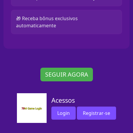
🎁 Receba bônus exclusivos
automaticamente
SEGUIR AGORA
Acessos
Login
Registrar-se