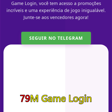
Game Login, você tem acesso a promoções
incríveis e uma experiência de jogo inigualável.
Junte-se aos vencedores agora!
SEGUIR NO TELEGRAM