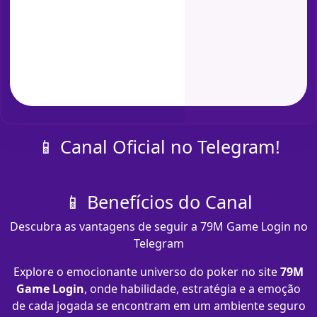
📱 Canal Oficial no Telegram!
📱 Benefícios do Canal
Descubra as vantagens de seguir a 79M Game Login no
Telegram
Explore o emocionante universo do poker no site
79M
Game Login
, onde habilidade, estratégia e a emoção
de cada jogada se encontram em um ambiente seguro