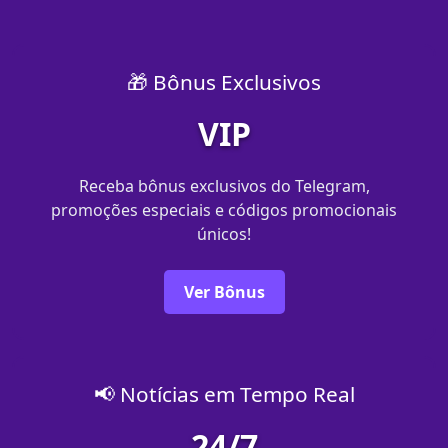
🎁 Bônus Exclusivos
VIP
Receba bônus exclusivos do Telegram,
promoções especiais e códigos promocionais
únicos!
Ver Bônus
📢 Notícias em Tempo Real
24/7