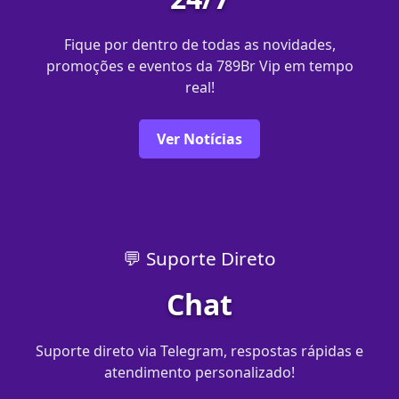
Fique por dentro de todas as novidades,
promoções e eventos da 789Br Vip em tempo
real!
Ver Notícias
💬 Suporte Direto
Chat
Suporte direto via Telegram, respostas rápidas e
atendimento personalizado!