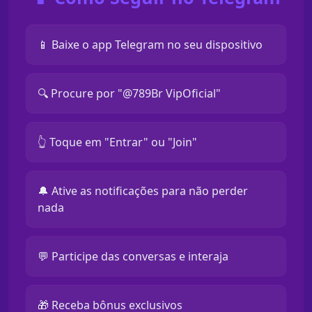
📱 Baixe o app Telegram no seu dispositivo
🔍 Procure por "@789Br VipOficial"
👆 Toque em "Entrar" ou "Join"
🔔 Ative as notificações para não perder
nada
💬 Participe das conversas e interaja
🎁 Receba bônus exclusivos