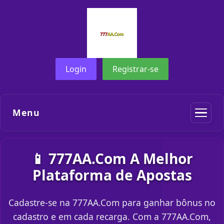
Login
Registrar-se
Menu
📱 777AA.Com A Melhor
Plataforma de Apostas
Cadastre-se na 777AA.Com para ganhar bônus no
cadastro e em cada recarga. Com a 777AA.Com,