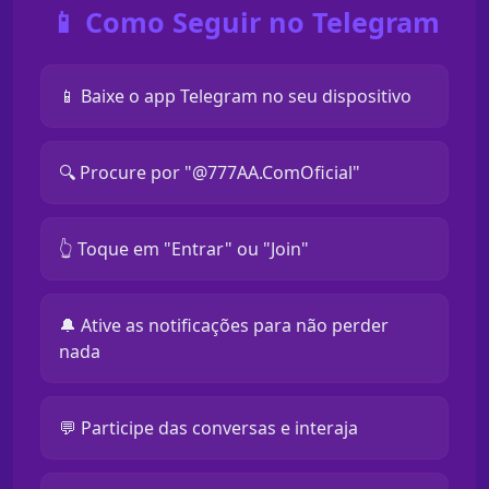
📱 Como Seguir no Telegram
📱 Baixe o app Telegram no seu dispositivo
🔍 Procure por "@777AA.ComOficial"
👆 Toque em "Entrar" ou "Join"
🔔 Ative as notificações para não perder
nada
💬 Participe das conversas e interaja