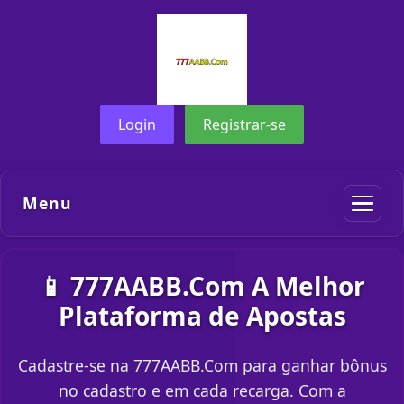
Login
Registrar-se
Menu
📱 777AABB.Com A Melhor
Plataforma de Apostas
Cadastre-se na 777AABB.Com para ganhar bônus
no cadastro e em cada recarga. Com a