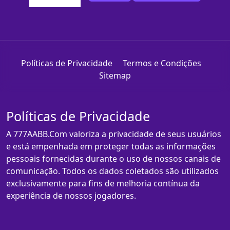
Políticas de Privacidade
Termos e Condições
Sitemap
Políticas de Privacidade
A 777AABB.Com valoriza a privacidade de seus usuários
e está empenhada em proteger todas as informações
pessoais fornecidas durante o uso de nossos canais de
comunicação. Todos os dados coletados são utilizados
exclusivamente para fins de melhoria contínua da
experiência de nossos jogadores.