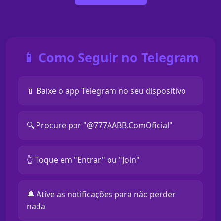
📱 Como Seguir no Telegram
📱 Baixe o app Telegram no seu dispositivo
🔍 Procure por "@777AABB.ComOficial"
👆 Toque em "Entrar" ou "Join"
🔔 Ative as notificações para não perder
nada