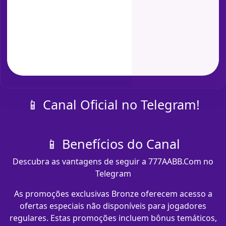
📱 Canal Oficial no Telegram!
📱 Benefícios do Canal
Descubra as vantagens de seguir a 777AABB.Com no
Telegram
As promoções exclusivas Bronze oferecem acesso a
ofertas especiais não disponíveis para jogadores
regulares. Estas promoções incluem bônus temáticos,