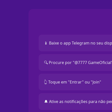
📱 Baixe o app Telegram no seu disp
🔍 Procure por "@7777 GameOficial
👆 Toque em "Entrar" ou "Join"
🔔 Ative as notificações para não p