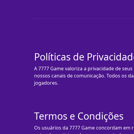
Políticas de Privacida
A 7777 Game valoriza a privacidade de seu
nossos canais de comunicação. Todos os dad
jogadores.
Termos e Condições
Os usuários da 7777 Game concordam em res