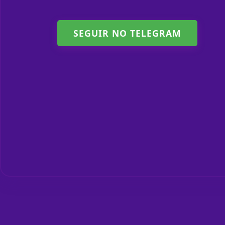
SEGUIR NO TELEGRAM