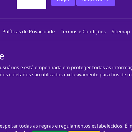
Políticas de Privacidade
Termos e Condições
Sitemap
de
s usuários e está empenhada em proteger todas as informaç
os coletados são utilizados exclusivamente para fins de m
peitar todas as regras e regulamentos estabelecidos. É i