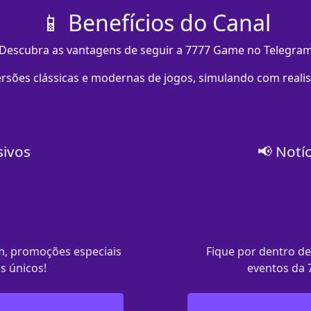
📱 Benefícios do Canal
Descubra as vantagens de seguir a 7777 Game no Telegra
sões clássicas e modernas de jogos, simulando com realis
sivos
📢 Notí
m, promoções especiais
Fique por dentro d
s únicos!
eventos da 