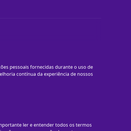
ões pessoais fornecidas durante o uso de
elhoria contínua da experiência de nossos
mportante ler e entender todos os termos