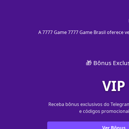
A 7777 Game 7777 Game Brasil oferece ver
🎁 Bônus Exclu
VIP
Receba bônus exclusivos do Telegra
e códigos promocionai
Ver Bônus