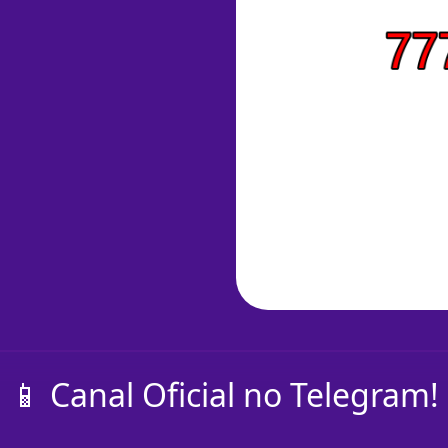
📱 Canal Oficial no Telegram!