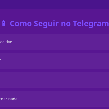
📱 Como Seguir no Telegram
ositivo
"
erder nada