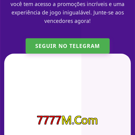
você tem acesso a promoções incríveis e uma
experiência de jogo inigualável. Junte-se aos
vencedores agora!
SEGUIR NO TELEGRAM