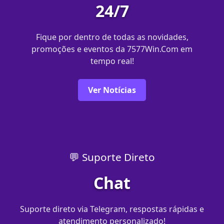
24/7
Fique por dentro de todas as novidades,
promoções e eventos da 7577Win.Com em
tempo real!
Ver Notícias
💬 Suporte Direto
Chat
Suporte direto via Telegram, respostas rápidas e
atendimento personalizado!