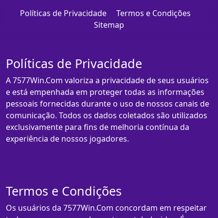
Políticas de Privacidade
Termos e Condições
Sitemap
Políticas de Privacidade
A 7577Win.Com valoriza a privacidade de seus usuários
e está empenhada em proteger todas as informações
pessoais fornecidas durante o uso de nossos canais de
comunicação. Todos os dados coletados são utilizados
exclusivamente para fins de melhoria contínua da
experiência de nossos jogadores.
Termos e Condições
Os usuários da 7577Win.Com concordam em respeitar