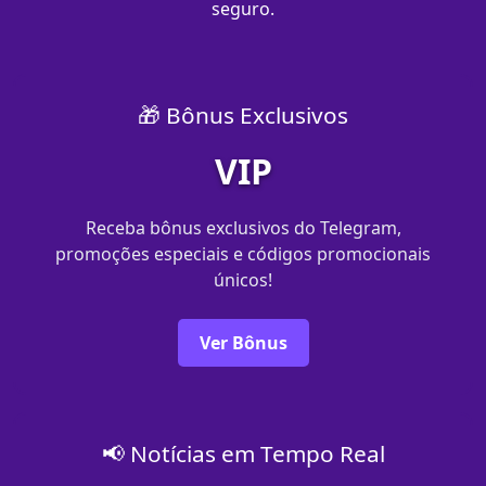
seguro.
🎁 Bônus Exclusivos
VIP
Receba bônus exclusivos do Telegram,
promoções especiais e códigos promocionais
únicos!
Ver Bônus
📢 Notícias em Tempo Real