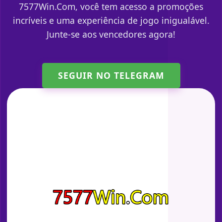
7577Win.Com, você tem acesso a promoções
incríveis e uma experiência de jogo inigualável.
Junte-se aos vencedores agora!
SEGUIR NO TELEGRAM