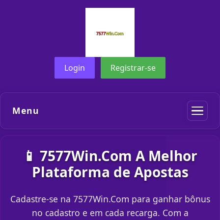
Login
Registrar-se
Menu
📱 7577Win.Com A Melhor
Plataforma de Apostas
Cadastre-se na 7577Win.Com para ganhar bônus
no cadastro e em cada recarga. Com a