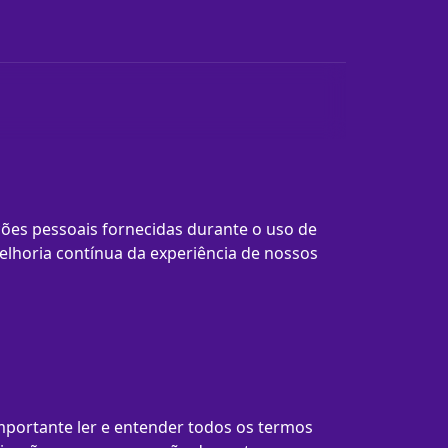
ções pessoais fornecidas durante o uso de
elhoria contínua da experiência de nossos
mportante ler e entender todos os termos