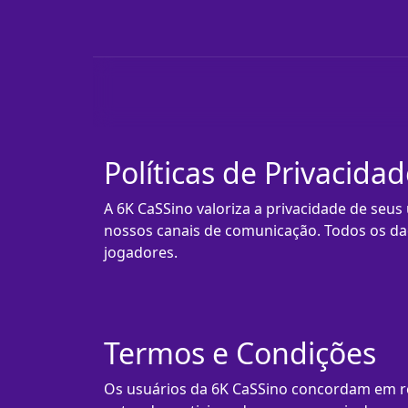
Políticas de Privacida
A 6K CaSSino valoriza a privacidade de seu
nossos canais de comunicação. Todos os dad
jogadores.
Termos e Condições
Os usuários da 6K CaSSino concordam em res