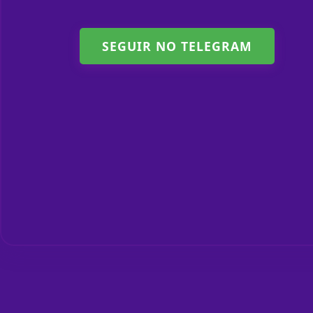
SEGUIR NO TELEGRAM