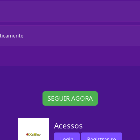
a
aticamente
SEGUIR AGORA
Acessos
Login
Registrar-se