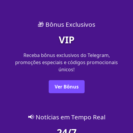
🎁 Bônus Exclusivos
VIP
Receba bônus exclusivos do Telegram,
promoções especiais e códigos promocionais
únicos!
Ver Bônus
📢 Notícias em Tempo Real
24/7