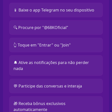
📱 Baixe o app Telegram no seu dispositivo
🔍 Procure por "@68KOficial"
👆 Toque em "Entrar" ou "Join"
🔔 Ative as notificações para não perder
nada
💬 Participe das conversas e interaja
🎁 Receba bônus exclusivos
automaticamente