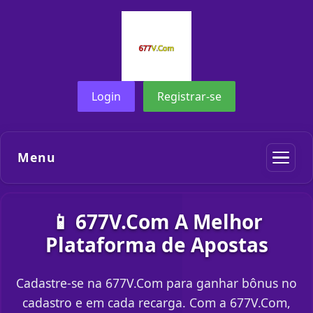
Login
Registrar-se
Menu
📱 677V.Com A Melhor
Plataforma de Apostas
Cadastre-se na 677V.Com para ganhar bônus no
cadastro e em cada recarga. Com a 677V.Com,