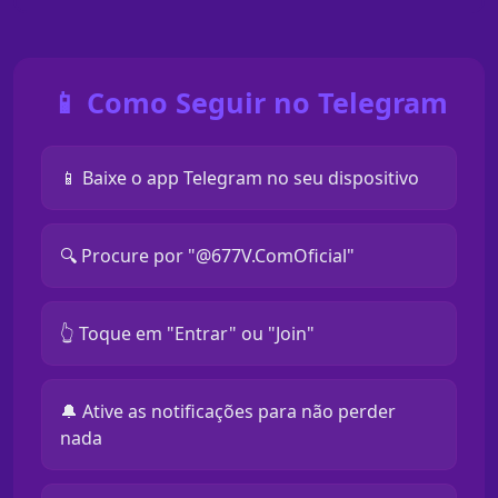
📱 Como Seguir no Telegram
📱 Baixe o app Telegram no seu dispositivo
🔍 Procure por "@677V.ComOficial"
👆 Toque em "Entrar" ou "Join"
🔔 Ative as notificações para não perder
nada