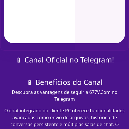
📱 Canal Oficial no Telegram!
📱 Benefícios do Canal
Descubra as vantagens de seguir a 677V.Com no
Telegram
O chat integrado do cliente PC oferece funcionalidades
avançadas como envio de arquivos, histórico de
conversas persistente e múltiplas salas de chat. O