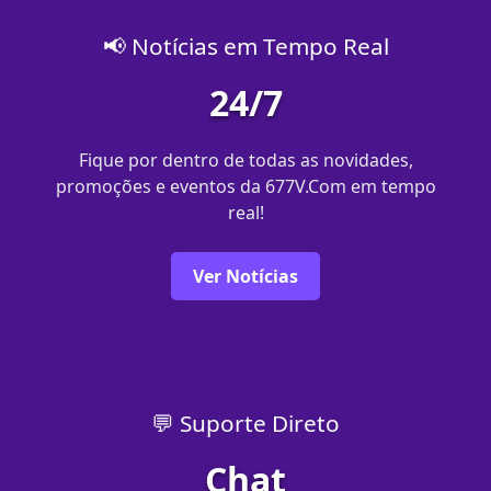
📢 Notícias em Tempo Real
24/7
Fique por dentro de todas as novidades,
promoções e eventos da 677V.Com em tempo
real!
Ver Notícias
💬 Suporte Direto
Chat