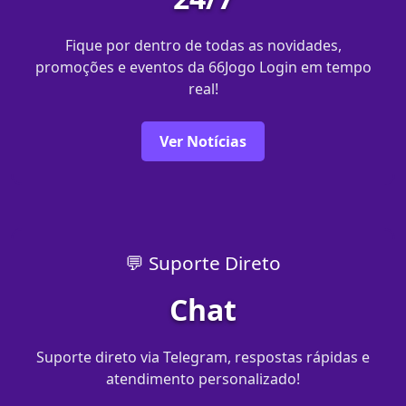
Fique por dentro de todas as novidades,
promoções e eventos da 66Jogo Login em tempo
real!
Ver Notícias
💬 Suporte Direto
Chat
Suporte direto via Telegram, respostas rápidas e
atendimento personalizado!