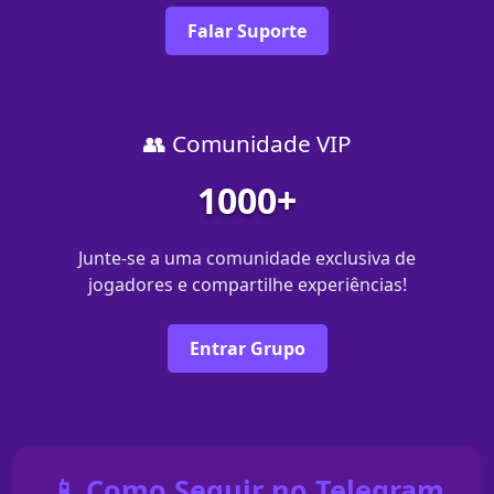
Falar Suporte
👥 Comunidade VIP
1000+
Junte-se a uma comunidade exclusiva de
jogadores e compartilhe experiências!
Entrar Grupo
📱 Como Seguir no Telegram