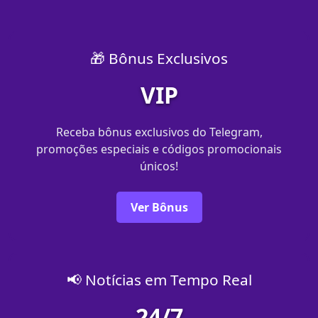
🎁 Bônus Exclusivos
VIP
Receba bônus exclusivos do Telegram,
promoções especiais e códigos promocionais
únicos!
Ver Bônus
📢 Notícias em Tempo Real
24/7