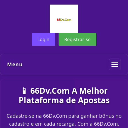
Login
Registrar-se
Menu
📱 66Dv.Com A Melhor
Plataforma de Apostas
Cadastre-se na 66Dv.Com para ganhar bônus no
cadastro e em cada recarga. Com a 66Dv.Com,