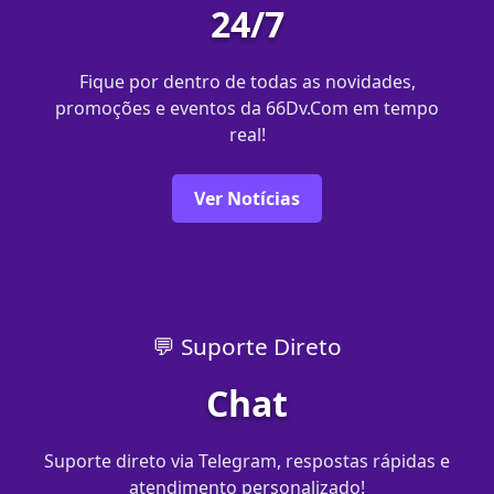
24/7
Fique por dentro de todas as novidades,
promoções e eventos da 66Dv.Com em tempo
real!
Ver Notícias
💬 Suporte Direto
Chat
Suporte direto via Telegram, respostas rápidas e
atendimento personalizado!