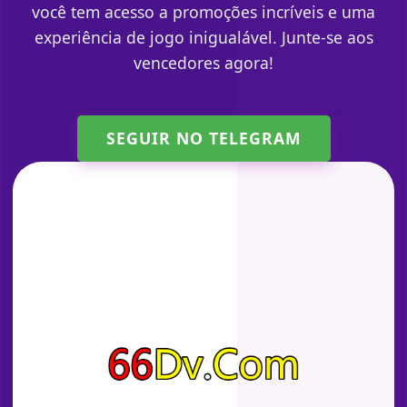
você tem acesso a promoções incríveis e uma
experiência de jogo inigualável. Junte-se aos
vencedores agora!
SEGUIR NO TELEGRAM