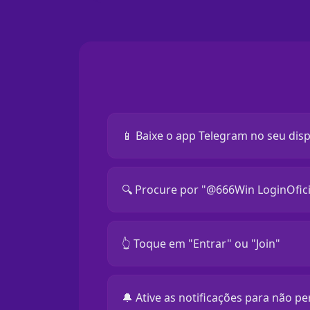
📱 Baixe o app Telegram no seu disp
🔍 Procure por "@666Win LoginOfici
👆 Toque em "Entrar" ou "Join"
🔔 Ative as notificações para não p