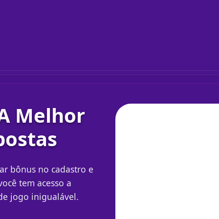
 A Melhor
postas
ar bônus no cadastro e
você tem acesso a
e jogo inigualável.