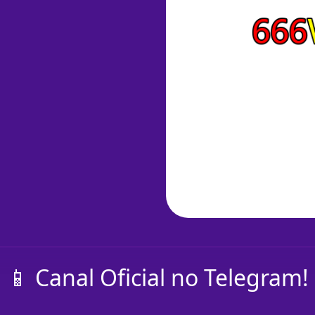
📱 Canal Oficial no Telegram!