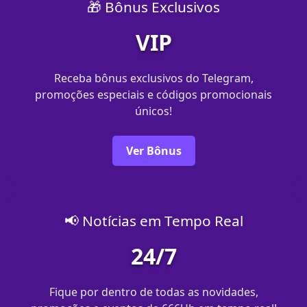
🎁 Bônus Exclusivos
VIP
Receba bônus exclusivos do Telegram,
promoções especiais e códigos promocionais
únicos!
Ver Bônus
📢 Notícias em Tempo Real
24/7
Fique por dentro de todas as novidades,