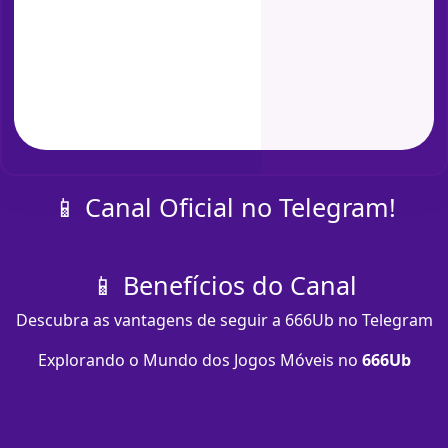
📱 Canal Oficial no Telegram!
📱 Benefícios do Canal
Descubra as vantagens de seguir a 666Ub no Telegram
Explorando o Mundo dos Jogos Móveis no
666Ub