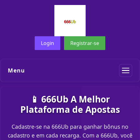
Login
Registrar-se
Menu
📱 666Ub A Melhor
Plataforma de Apostas
Cadastre-se na 666Ub para ganhar bônus no
cadastro e em cada recarga. Com a 666Ub, você