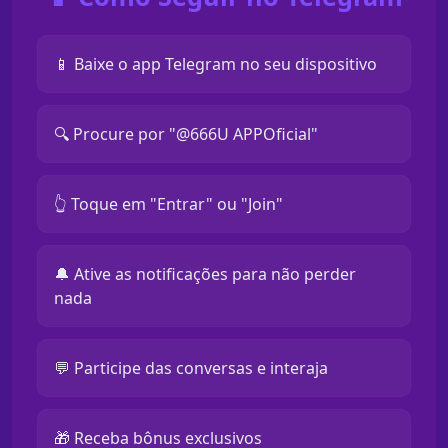
📱 Baixe o app Telegram no seu dispositivo
🔍 Procure por "@666U APPOficial"
👆 Toque em "Entrar" ou "Join"
🔔 Ative as notificações para não perder
nada
💬 Participe das conversas e interaja
🎁 Receba bônus exclusivos