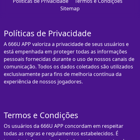
Políticas de Privacidade
Termos e Condições
Sitemap
Políticas de Privacidade
A 666U APP valoriza a privacidade de seus usuários e
está empenhada em proteger todas as informações
pessoais fornecidas durante o uso de nossos canais de
comunicação. Todos os dados coletados são utilizados
exclusivamente para fins de melhoria contínua da
experiência de nossos jogadores.
Termos e Condições
Os usuários da 666U APP concordam em respeitar
todas as regras e regulamentos estabelecidos. É