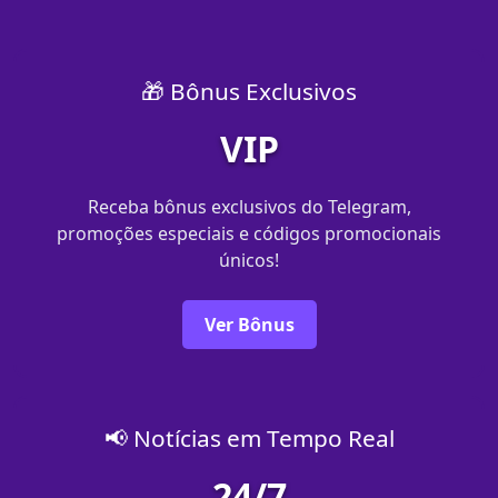
🎁 Bônus Exclusivos
VIP
Receba bônus exclusivos do Telegram,
promoções especiais e códigos promocionais
únicos!
Ver Bônus
📢 Notícias em Tempo Real
24/7