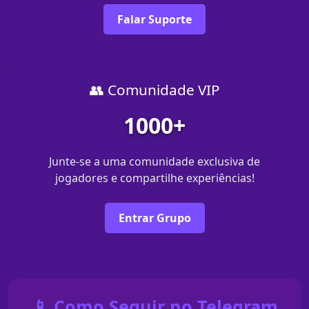
Falar Suporte
👥 Comunidade VIP
1000+
Junte-se a uma comunidade exclusiva de
jogadores e compartilhe experiências!
Entrar Grupo
📱 Como Seguir no Telegram