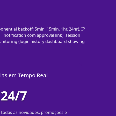
onential backoff: 5min, 15min, 1hr, 24hr), IP
il notification com approval link), session
 monitoring (login history dashboard showing
cias em Tempo Real
24/7
e todas as novidades, promoções e