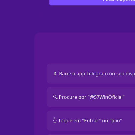
📱 Baixe o app Telegram no seu disp
🔍 Procure por "@57WinOficial"
👆 Toque em "Entrar" ou "Join"