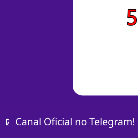
📱 Canal Oficial no Telegram!