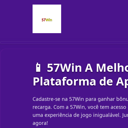
📱 57Win A Melh
Plataforma de A
Cadastre-se na 57Win para ganhar bônu
recarga. Com a 57Win, você tem acesso 
uma experiência de jogo inigualável. J
agora!