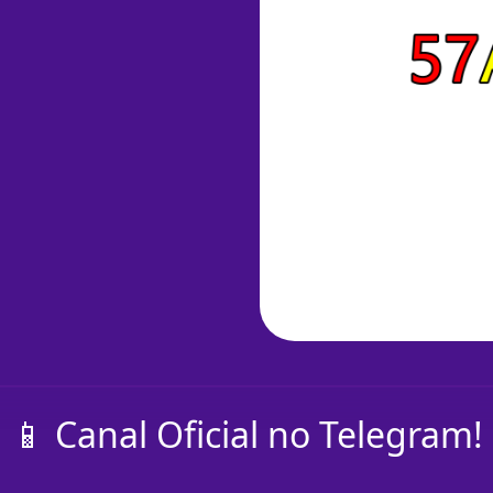
📱 Canal Oficial no Telegram!