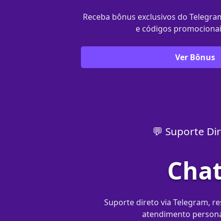
Receba bônus exclusivos do Telegra
e códigos promocionai
Ver Bônus
💬 Suporte Di
Cha
Suporte direto via Telegram, r
atendimento persona