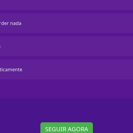
erder nada
a
aticamente
SEGUIR AGORA