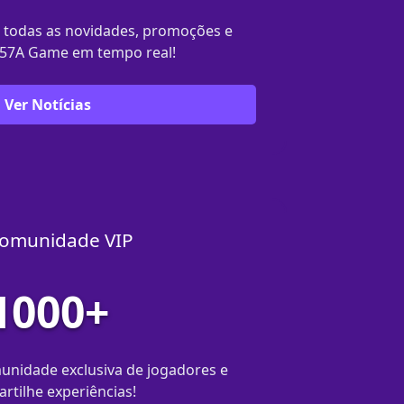
e todas as novidades, promoções e
 57A Game em tempo real!
Ver Notícias
Comunidade VIP
1000+
unidade exclusiva de jogadores e
rtilhe experiências!