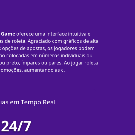
 Game
oferece uma interface intuitiva e
s de roleta. Agraciado com gráficos de alta
as opções de apostas, os jogadores podem
 são colocadas em números individuais ou
 preto, ímpares ou pares. Ao jogar roleta
 promoções, aumentando as c.
cias em Tempo Real
24/7