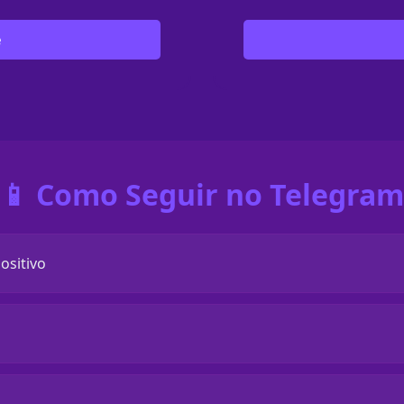
e
📱 Como Seguir no Telegram
ositivo