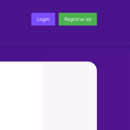
Login
Registrar-se