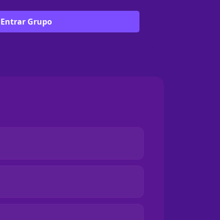
Entrar Grupo