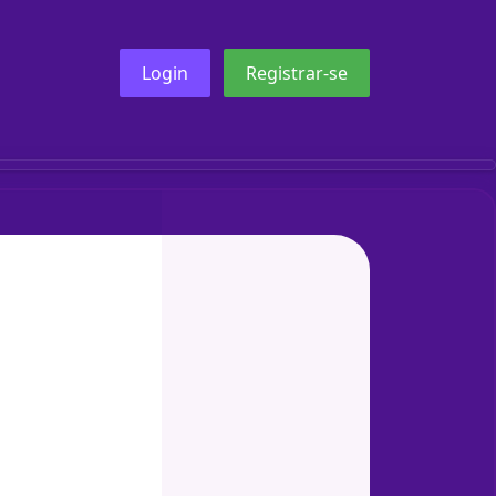
Login
Registrar-se