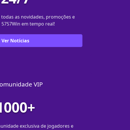
e todas as novidades, promoções e
 5757Win em tempo real!
Ver Notícias
Comunidade VIP
1000+
unidade exclusiva de jogadores e