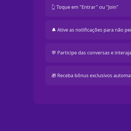
👆 Toque em "Entrar" ou "Join"
🔔 Ative as notificações para não p
💬 Participe das conversas e interaj
🎁 Receba bônus exclusivos autom