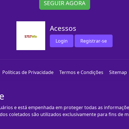
SEGUIR AGORA
Acessos
Login
Registrar-se
Políticas de Privacidade
Termos e Condições
Sitemap
de
suários e está empenhada em proteger todas as informaçõe
os coletados são utilizados exclusivamente para fins de m