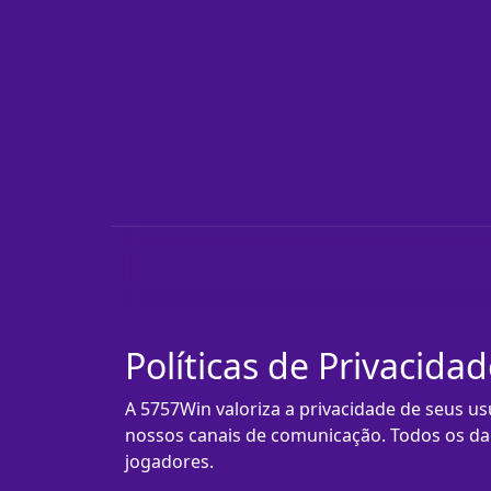
Políticas de Privacida
A 5757Win valoriza a privacidade de seus u
nossos canais de comunicação. Todos os dad
jogadores.