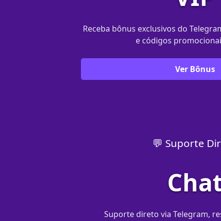
Receba bônus exclusivos do Telegra
e códigos promocionai
Ver Bônus
💬 Suporte Di
Cha
Suporte direto via Telegram, r