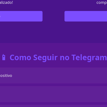
lizado!
compa
e
📱 Como Seguir no Telegram
ositivo