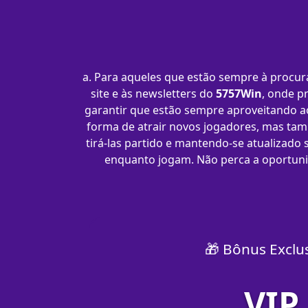
a. Para aqueles que estão sempre à procur
site e às newsletters do
5757Win
, onde p
garantir que estão sempre aproveitando 
forma de atrair novos jogadores, mas ta
tirá-las partido e mantendo-se atualizad
enquanto jogam. Não perca a oportuni
🎁 Bônus Exclu
VIP