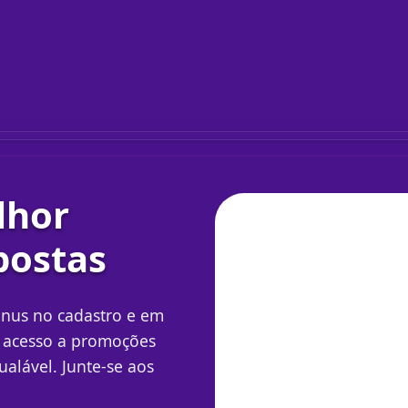
lhor
postas
nus no cadastro e em
 acesso a promoções
ualável. Junte-se aos