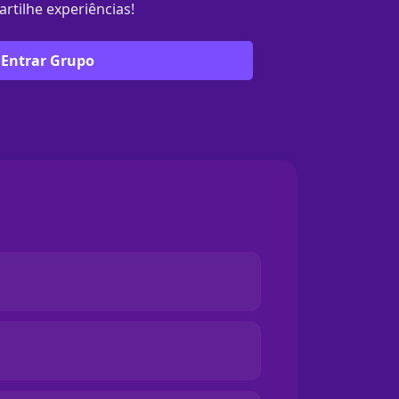
rtilhe experiências!
Entrar Grupo