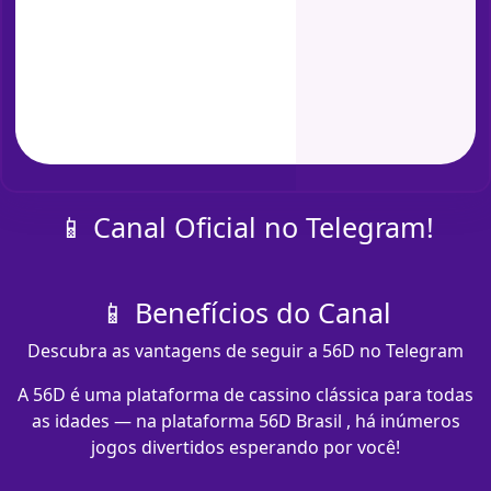
📱 Canal Oficial no Telegram!
📱 Benefícios do Canal
Descubra as vantagens de seguir a 56D no Telegram
A 56D é uma plataforma de cassino clássica para todas
as idades — na plataforma 56D Brasil , há inúmeros
jogos divertidos esperando por você!