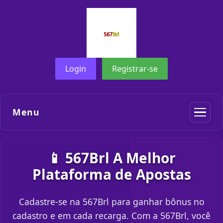
Login
Registrar-se
Menu
📱 567Brl A Melhor
Plataforma de Apostas
Cadastre-se na 567Brl para ganhar bônus no
cadastro e em cada recarga. Com a 567Brl, você