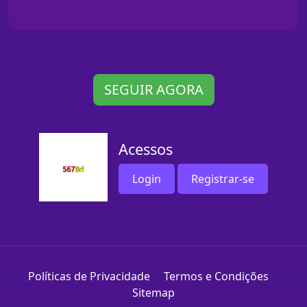
SEGUIR AGORA
Acessos
Login
Registrar-se
Políticas de Privacidade
Termos e Condições
Sitemap