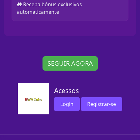
🎁 Receba bônus exclusivos
automaticamente
SEGUIR AGORA
Acessos
Login
Registrar-se