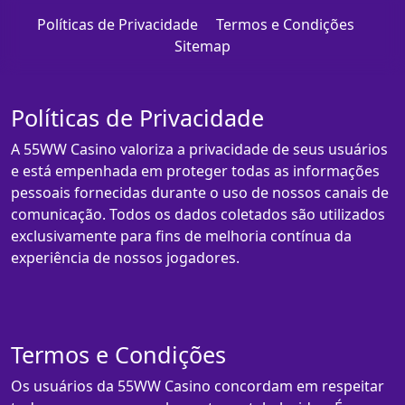
Políticas de Privacidade
Termos e Condições
Sitemap
Políticas de Privacidade
A 55WW Casino valoriza a privacidade de seus usuários
e está empenhada em proteger todas as informações
pessoais fornecidas durante o uso de nossos canais de
comunicação. Todos os dados coletados são utilizados
exclusivamente para fins de melhoria contínua da
experiência de nossos jogadores.
Termos e Condições
Os usuários da 55WW Casino concordam em respeitar