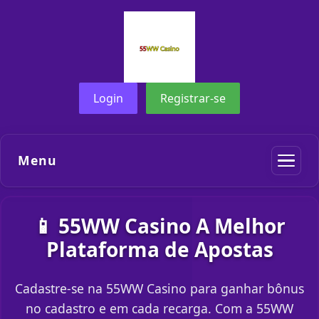
Login
Registrar-se
Menu
📱 55WW Casino A Melhor
Plataforma de Apostas
Cadastre-se na 55WW Casino para ganhar bônus
no cadastro e em cada recarga. Com a 55WW