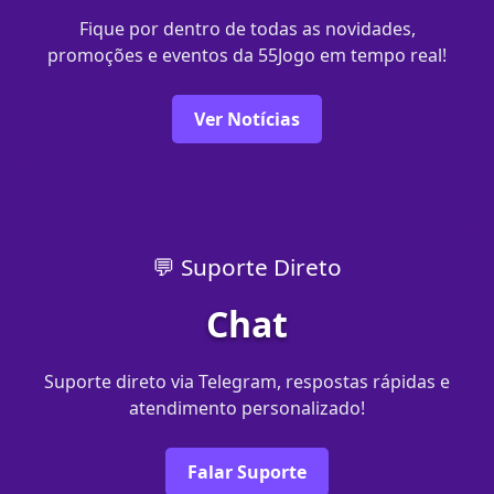
Fique por dentro de todas as novidades,
promoções e eventos da 55Jogo em tempo real!
Ver Notícias
💬 Suporte Direto
Chat
Suporte direto via Telegram, respostas rápidas e
atendimento personalizado!
Falar Suporte