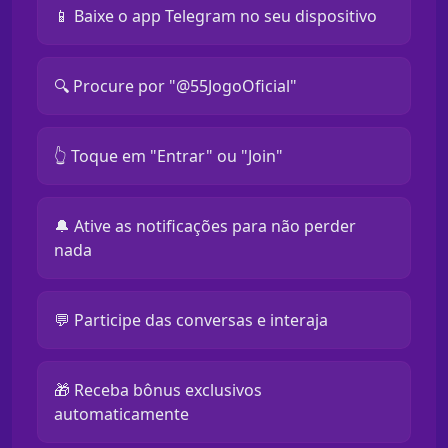
📱 Baixe o app Telegram no seu dispositivo
🔍 Procure por "@55JogoOficial"
👆 Toque em "Entrar" ou "Join"
🔔 Ative as notificações para não perder
nada
💬 Participe das conversas e interaja
🎁 Receba bônus exclusivos
automaticamente