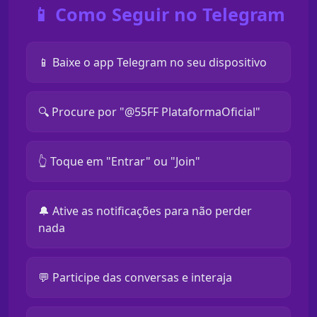
📱 Como Seguir no Telegram
📱 Baixe o app Telegram no seu dispositivo
🔍 Procure por "@55FF PlataformaOficial"
👆 Toque em "Entrar" ou "Join"
🔔 Ative as notificações para não perder
nada
💬 Participe das conversas e interaja