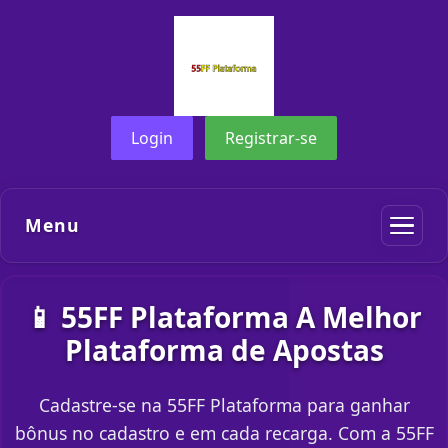
Login
Registrar-se
Menu
📱 55FF Plataforma A Melhor
Plataforma de Apostas
Cadastre-se na 55FF Plataforma para ganhar
bônus no cadastro e em cada recarga. Com a 55FF