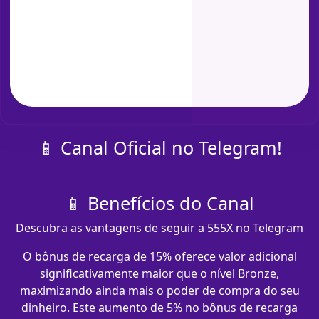
📱 Canal Oficial no Telegram!
📱 Benefícios do Canal
Descubra as vantagens de seguir a 555X no Telegram
O bônus de recarga de 15% oferece valor adicional
significativamente maior que o nível Bronze,
maximizando ainda mais o poder de compra do seu
dinheiro. Este aumento de 5% no bônus de recarga