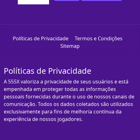
Políticas de Privacidade
Termos e Condições
Sitemap
Políticas de Privacidade
A 555X valoriza a privacidade de seus usuários e está
empenhada em proteger todas as informações
pessoais fornecidas durante o uso de nossos canais de
comunicação. Todos os dados coletados são utilizados
exclusivamente para fins de melhoria contínua da
experiência de nossos jogadores.