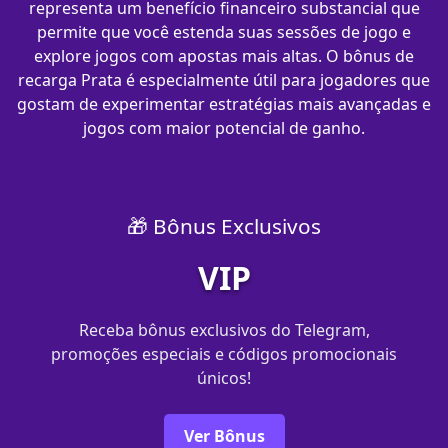
representa um benefício financeiro substancial que
permite que você estenda suas sessões de jogo e
explore jogos com apostas mais altas. O bônus de
recarga Prata é especialmente útil para jogadores que
gostam de experimentar estratégias mais avançadas e
jogos com maior potencial de ganho.
🎁 Bônus Exclusivos
VIP
Receba bônus exclusivos do Telegram,
promoções especiais e códigos promocionais
únicos!
Ver Bônus