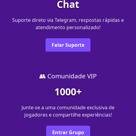
Chat
Suporte direto via Telegram, respostas rápidas e
atendimento personalizado!
Falar Suporte
👥 Comunidade VIP
1000+
Junte-se a uma comunidade exclusiva de
jogadores e compartilhe experiências!
Entrar Grupo