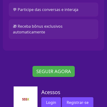
💬 Participe das conversas e interaja
🎁 Receba bônus exclusivos
automaticamente
SEGUIR AGORA
Acessos
Login
Registrar-se