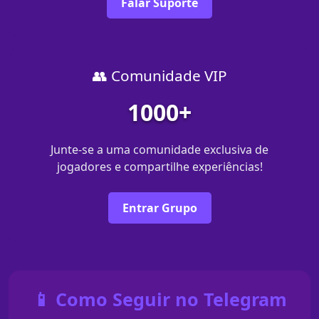
Falar Suporte
👥 Comunidade VIP
1000+
Junte-se a uma comunidade exclusiva de
jogadores e compartilhe experiências!
Entrar Grupo
📱 Como Seguir no Telegram