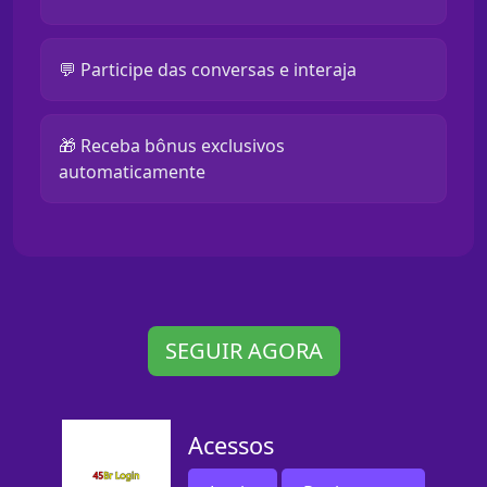
💬 Participe das conversas e interaja
🎁 Receba bônus exclusivos
automaticamente
SEGUIR AGORA
Acessos