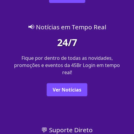
📢 Notícias em Tempo Real
24/7
Fique por dentro de todas as novidades,
promoções e eventos da 45Br Login em tempo
real!
Ver Notícias
💬 Suporte Direto