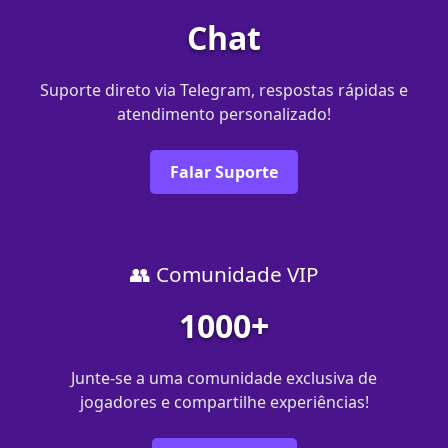
Chat
Suporte direto via Telegram, respostas rápidas e
atendimento personalizado!
Falar Suporte
👥 Comunidade VIP
1000+
Junte-se a uma comunidade exclusiva de
jogadores e compartilhe experiências!