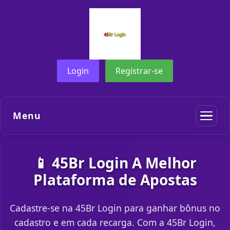
Login
Registrar-se
Menu
📱 45Br Login A Melhor
Plataforma de Apostas
Cadastre-se na 45Br Login para ganhar bônus no
cadastro e em cada recarga. Com a 45Br Login,