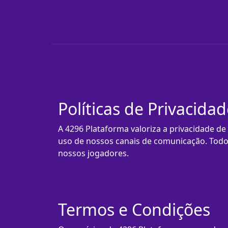
Políticas de Privacida
A 4296 Plataforma valoriza a privacidade d
uso de nossos canais de comunicação. Todos
nossos jogadores.
Termos e Condições