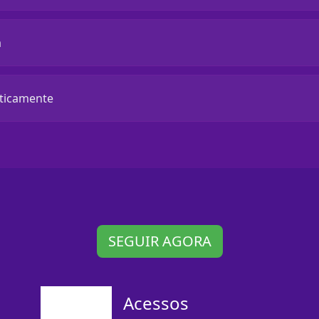
a
aticamente
SEGUIR AGORA
Acessos