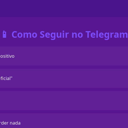
📱 Como Seguir no Telegram
ositivo
icial"
erder nada