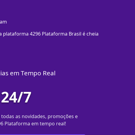
ram
a plataforma 4296 Plataforma Brasil é cheia
cias em Tempo Real
24/7
e todas as novidades, promoções e
96 Plataforma em tempo real!