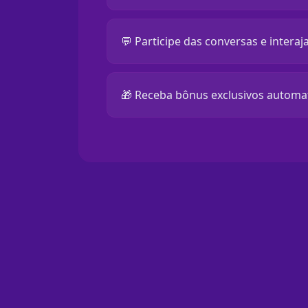
💬 Participe das conversas e interaj
🎁 Receba bônus exclusivos autom