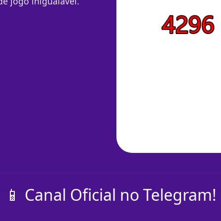
e jogo inigualável.
📱 Canal Oficial no Telegram!