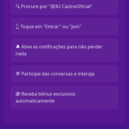
🔍 Procure por "@3U CasinoOficial"
👆 Toque em "Entrar" ou "Join"
🔔 Ative as notificações para não perder
nada
💬 Participe das conversas e interaja
🎁 Receba bônus exclusivos
automaticamente