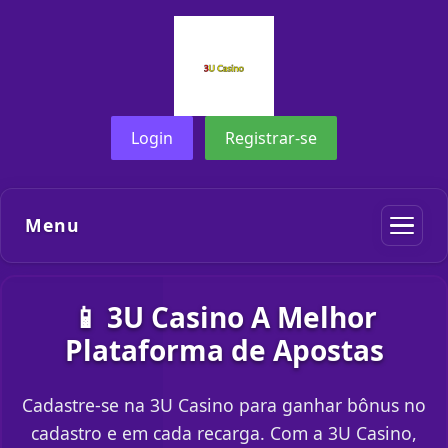
Login
Registrar-se
Menu
📱 3U Casino A Melhor
Plataforma de Apostas
Cadastre-se na 3U Casino para ganhar bônus no
cadastro e em cada recarga. Com a 3U Casino,