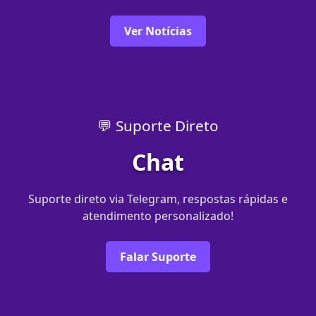
Ver Notícias
💬 Suporte Direto
Chat
Suporte direto via Telegram, respostas rápidas e
atendimento personalizado!
Falar Suporte