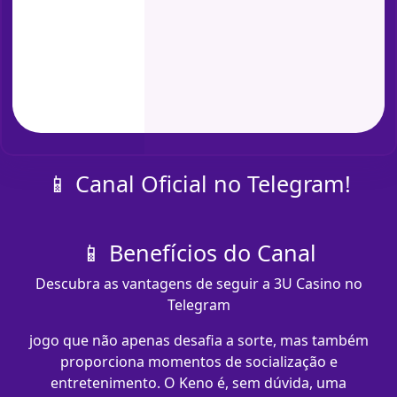
📱 Canal Oficial no Telegram!
📱 Benefícios do Canal
Descubra as vantagens de seguir a 3U Casino no
Telegram
jogo que não apenas desafia a sorte, mas também
proporciona momentos de socialização e
entretenimento. O Keno é, sem dúvida, uma