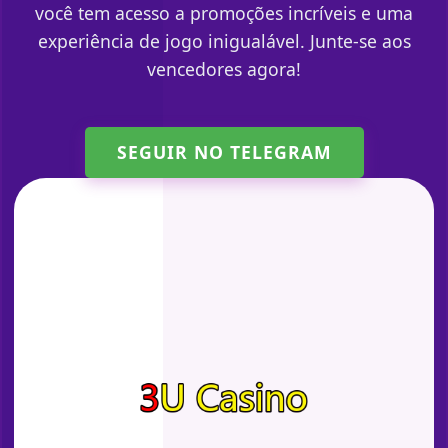
você tem acesso a promoções incríveis e uma
experiência de jogo inigualável. Junte-se aos
vencedores agora!
SEGUIR NO TELEGRAM