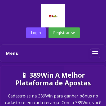
Login
Registrar-se
Menu
📱 389Win A Melhor
Plataforma de Apostas
Cadastre-se na 389Win para ganhar bônus no
cadastro e em cada recarga. Com a 389Win, você