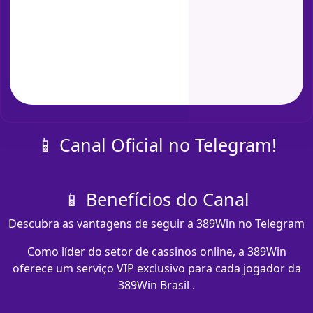
📱 Canal Oficial no Telegram!
📱 Benefícios do Canal
Descubra as vantagens de seguir a 389Win no Telegram
Como líder do setor de cassinos online, a 389Win
oferece um serviço VIP exclusivo para cada jogador da
389Win Brasil .