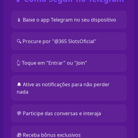
📱 Baixe o app Telegram no seu dispositivo
🔍 Procure por "@365 SlotsOficial"
👆 Toque em "Entrar" ou "Join"
🔔 Ative as notificações para não perder
nada
💬 Participe das conversas e interaja
🎁 Receba bônus exclusivos