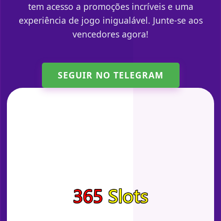
tem acesso a promoções incríveis e uma
experiência de jogo inigualável. Junte-se aos
vencedores agora!
SEGUIR NO TELEGRAM