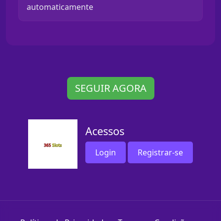
automaticamente
SEGUIR AGORA
Acessos
Login
Registrar-se