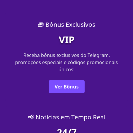
🎁 Bônus Exclusivos
VIP
Receba bônus exclusivos do Telegram,
promoções especiais e códigos promocionais
únicos!
Ver Bônus
📢 Notícias em Tempo Real
24/7