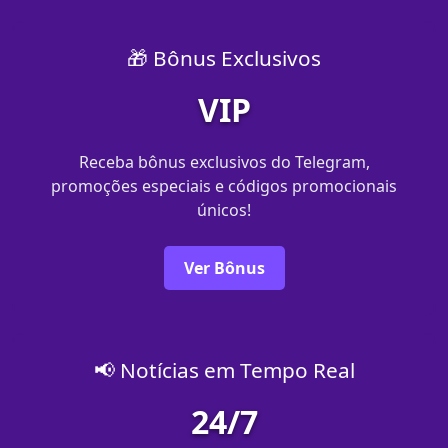
🎁 Bônus Exclusivos
VIP
Receba bônus exclusivos do Telegram,
promoções especiais e códigos promocionais
únicos!
Ver Bônus
📢 Notícias em Tempo Real
24/7