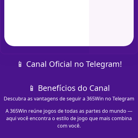
📱 Canal Oficial no Telegram!
📱 Benefícios do Canal
Descubra as vantagens de seguir a 365Win no Telegram
A 365Win reúne jogos de todas as partes do mundo —
aqui você encontra o estilo de jogo que mais combina
com você.