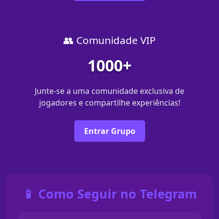
👥 Comunidade VIP
1000+
Junte-se a uma comunidade exclusiva de
jogadores e compartilhe experiências!
Entrar Grupo
📱 Como Seguir no Telegram