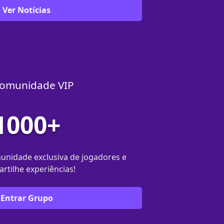
Ver Notícias
Comunidade VIP
1000+
unidade exclusiva de jogadores e
rtilhe experiências!
Entrar Grupo