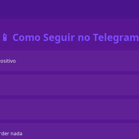
📱 Como Seguir no Telegram
ositivo
erder nada