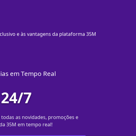
lusivo e às vantagens da plataforma 35M
cias em Tempo Real
24/7
e todas as novidades, promoções e
da 35M em tempo real!