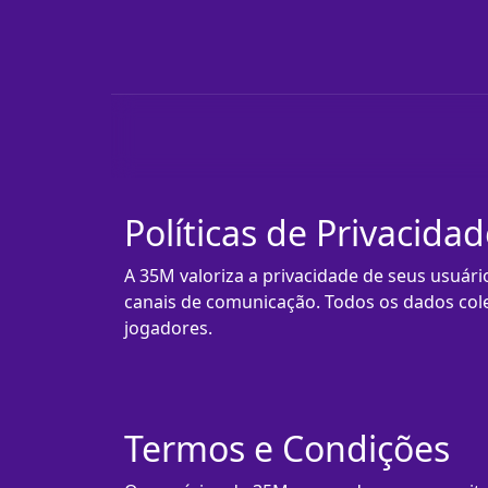
Políticas de Privacida
A 35M valoriza a privacidade de seus usuá
canais de comunicação. Todos os dados cole
jogadores.
Termos e Condições