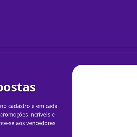
postas
no cadastro e em cada
promoções incríveis e
unte-se aos vencedores