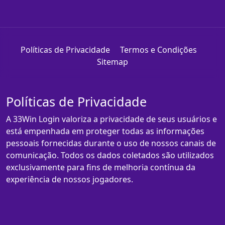
Políticas de Privacidade
Termos e Condições
Sitemap
Políticas de Privacidade
A 33Win Login valoriza a privacidade de seus usuários e
está empenhada em proteger todas as informações
pessoais fornecidas durante o uso de nossos canais de
comunicação. Todos os dados coletados são utilizados
exclusivamente para fins de melhoria contínua da
experiência de nossos jogadores.