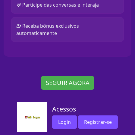
💬 Participe das conversas e interaja
🎁 Receba bônus exclusivos
automaticamente
SEGUIR AGORA
Acessos
Login
Registrar-se