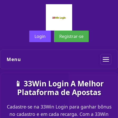
Login
Registrar-se
Menu
📱 33Win Login A Melhor
Plataforma de Apostas
Cadastre-se na 33Win Login para ganhar bônus
no cadastro e em cada recarga. Com a 33Win