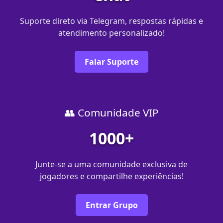
Suporte direto via Telegram, respostas rápidas e
atendimento personalizado!
Falar Suporte
👥 Comunidade VIP
1000+
Junte-se a uma comunidade exclusiva de
jogadores e compartilhe experiências!
Entrar Grupo