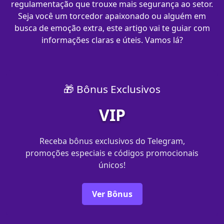
regulamentação que trouxe mais segurança ao setor.
Seja você um torcedor apaixonado ou alguém em
busca de emoção extra, este artigo vai te guiar com
informações claras e úteis. Vamos lá?
🎁 Bônus Exclusivos
VIP
Receba bônus exclusivos do Telegram,
promoções especiais e códigos promocionais
únicos!
Ver Bônus