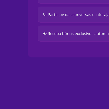
💬 Participe das conversas e interaj
🎁 Receba bônus exclusivos autom