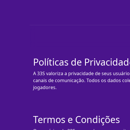
Políticas de Privacida
A 33S valoriza a privacidade de seus usuár
canais de comunicação. Todos os dados cole
jogadores.
Termos e Condições