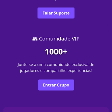
Falar Suporte
👥 Comunidade VIP
1000+
Junte-se a uma comunidade exclusiva de
jogadores e compartilhe experiências!
Entrar Grupo