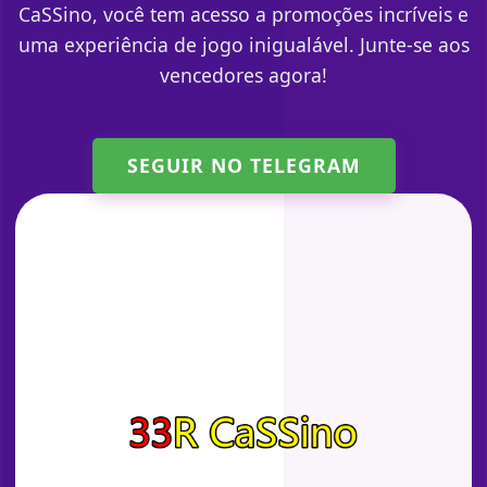
CaSSino, você tem acesso a promoções incríveis e
uma experiência de jogo inigualável. Junte-se aos
vencedores agora!
SEGUIR NO TELEGRAM