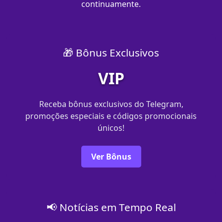
continuamente.
🎁 Bônus Exclusivos
VIP
Receba bônus exclusivos do Telegram,
promoções especiais e códigos promocionais
únicos!
Ver Bônus
📢 Notícias em Tempo Real