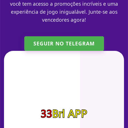
você tem acesso a promoções incríveis e uma
experiência de jogo inigualável. Junte-se aos
vencedores agora!
SEGUIR NO TELEGRAM