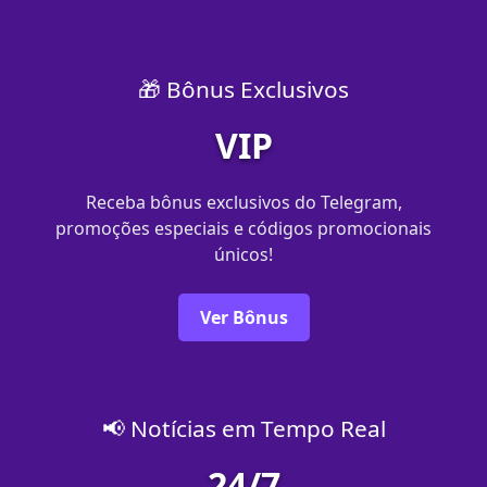
🎁 Bônus Exclusivos
VIP
Receba bônus exclusivos do Telegram,
promoções especiais e códigos promocionais
únicos!
Ver Bônus
📢 Notícias em Tempo Real
24/7