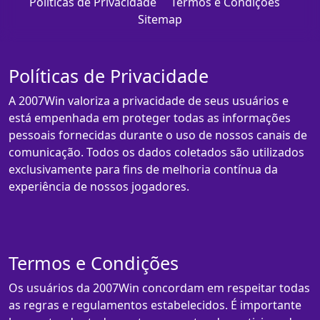
Políticas de Privacidade
Termos e Condições
Sitemap
Políticas de Privacidade
A 2007Win valoriza a privacidade de seus usuários e
está empenhada em proteger todas as informações
pessoais fornecidas durante o uso de nossos canais de
comunicação. Todos os dados coletados são utilizados
exclusivamente para fins de melhoria contínua da
experiência de nossos jogadores.
Termos e Condições
Os usuários da 2007Win concordam em respeitar todas
as regras e regulamentos estabelecidos. É importante