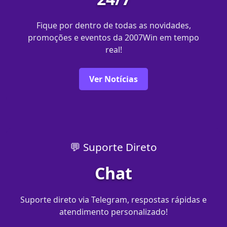
Fique por dentro de todas as novidades,
promoções e eventos da 2007Win em tempo
real!
Ver Notícias
💬 Suporte Direto
Chat
Suporte direto via Telegram, respostas rápidas e
atendimento personalizado!