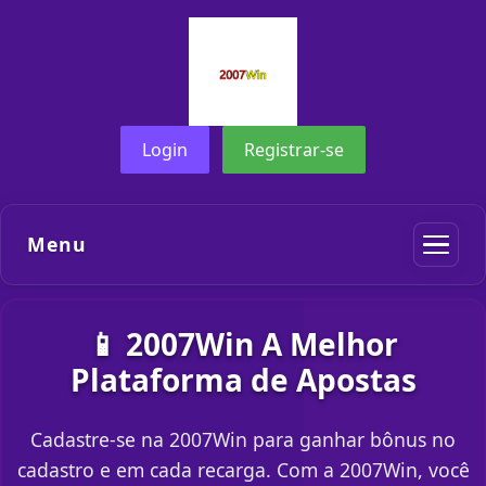
Login
Registrar-se
Menu
📱 2007Win A Melhor
Plataforma de Apostas
Cadastre-se na 2007Win para ganhar bônus no
cadastro e em cada recarga. Com a 2007Win, você