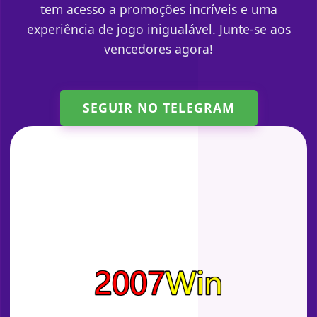
tem acesso a promoções incríveis e uma
experiência de jogo inigualável. Junte-se aos
vencedores agora!
SEGUIR NO TELEGRAM