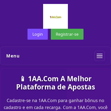
Login
Registrar-se
Menu
📱 1AA.Com A Melhor
Plataforma de Apostas
Cadastre-se na 1AA.Com para ganhar bônus no
cadastro e em cada recarga. Com a 1AA.Com, você