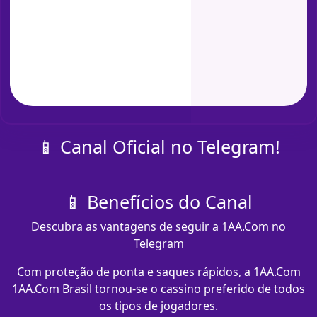
📱 Canal Oficial no Telegram!
📱 Benefícios do Canal
Descubra as vantagens de seguir a 1AA.Com no
Telegram
Com proteção de ponta e saques rápidos, a 1AA.Com
1AA.Com Brasil tornou-se o cassino preferido de todos
os tipos de jogadores.