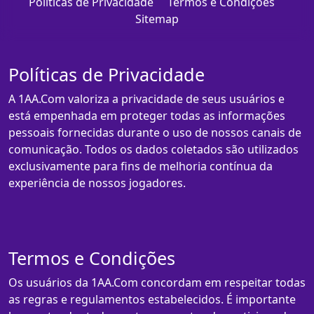
Políticas de Privacidade
Termos e Condições
Sitemap
Políticas de Privacidade
A 1AA.Com valoriza a privacidade de seus usuários e
está empenhada em proteger todas as informações
pessoais fornecidas durante o uso de nossos canais de
comunicação. Todos os dados coletados são utilizados
exclusivamente para fins de melhoria contínua da
experiência de nossos jogadores.
Termos e Condições
Os usuários da 1AA.Com concordam em respeitar todas
as regras e regulamentos estabelecidos. É importante