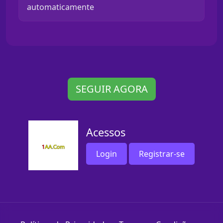
automaticamente
SEGUIR AGORA
Acessos
Login
Registrar-se