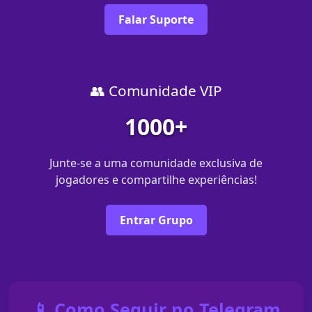
Falar Suporte
👥 Comunidade VIP
1000+
Junte-se a uma comunidade exclusiva de
jogadores e compartilhe experiências!
Entrar Grupo
📱 Como Seguir no Telegram