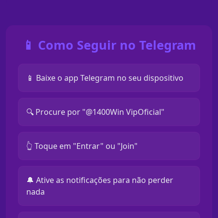
📱 Como Seguir no Telegram
📱 Baixe o app Telegram no seu dispositivo
🔍 Procure por "@1400Win VipOficial"
👆 Toque em "Entrar" ou "Join"
🔔 Ative as notificações para não perder
nada