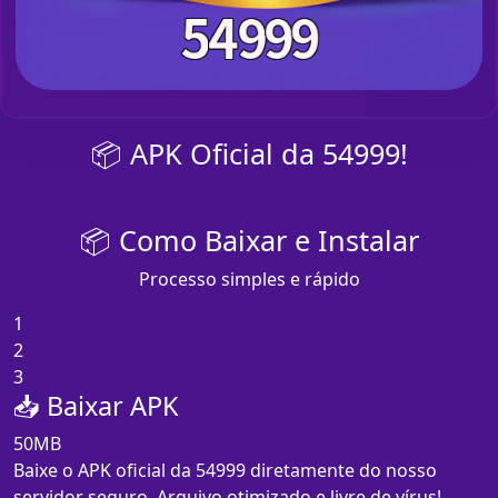
📦 APK Oficial da 54999!
📦 Como Baixar e Instalar
Processo simples e rápido
1
2
3
📥 Baixar APK
50MB
Baixe o APK oficial da 54999 diretamente do nosso
servidor seguro. Arquivo otimizado e livre de vírus!