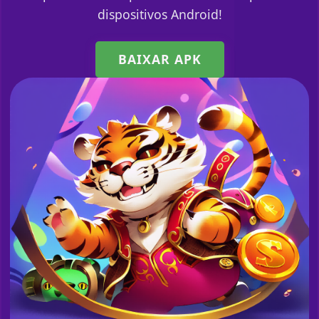
dispositivos Android!
BAIXAR APK