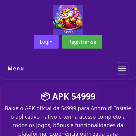
Login
Registrar-se
Menu
📦 APK 54999
Baixe o APK oficial da 54999 para Android! Instale
o aplicativo nativo e tenha acesso completo a
todos os jogos, bônus e funcionalidades da
plataforma. Experiência otimizada para