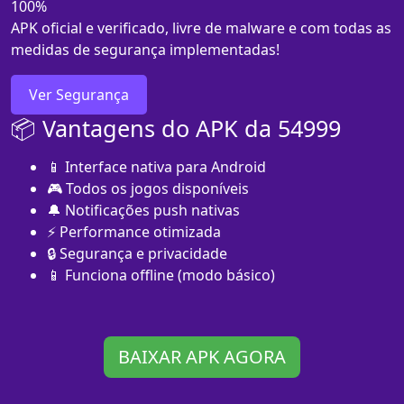
100%
APK oficial e verificado, livre de malware e com todas as
medidas de segurança implementadas!
Ver Segurança
📦 Vantagens do APK da 54999
📱 Interface nativa para Android
🎮 Todos os jogos disponíveis
🔔 Notificações push nativas
⚡ Performance otimizada
🔒 Segurança e privacidade
📱 Funciona offline (modo básico)
BAIXAR APK AGORA